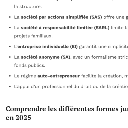
la structure.
La
société par actions simplifiée (SAS)
offre une gr
La
société à responsabilité limitée (SARL)
limite l
projets familiaux.
L’
entreprise individuelle (EI)
garantit une simplicité
La
société anonyme (SA)
, avec un formalisme stri
fonds publics.
Le régime
auto-entrepreneur
facilite la création, 
L’appui d’un professionnel du droit ou de la créat
Comprendre les différentes formes jur
en 2025