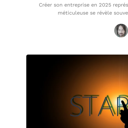
Créer son entreprise en 2025 représ
méticuleuse se révèle souve