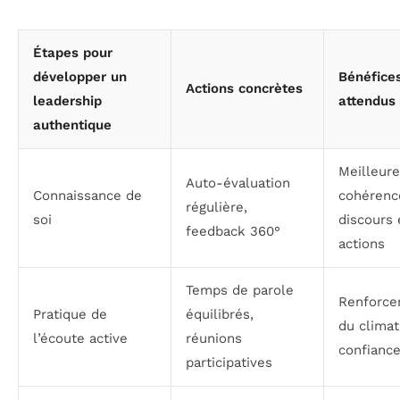
Étapes pour
développer un
Bénéfice
Actions concrètes
leadership
attendus
authentique
Meilleure
Auto-évaluation
Connaissance de
cohérenc
régulière,
soi
discours 
feedback 360°
actions
Temps de parole
Renforc
Pratique de
équilibrés,
du climat
l’écoute active
réunions
confianc
participatives