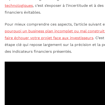
technologiques
, c’est s’exposer à l’incertitude et à des
financiers évitables.
Pour mieux comprendre ces aspects, l’article suivant 
pourquoi un business plan incomplet ou mal construit
faire échouer votre projet face aux investisseurs
. C’es
étape clé qui repose largement sur la précision et la p
des indicateurs financiers présentés.