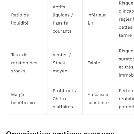
Risque
Actifs
d’incap
Ratio de
liquides /
Inférieur
régler 
liquidité
Passifs
à 1
dettes 
courants
terme
Risque
Taux de
Ventes /
sursto
rotation des
Stock
Faible
et trés
stocks
moyen
immobi
Profit net /
Perte 
Marge
En baisse
Chiffre
rentabi
bénéficiaire
constante
d’affaires
potenti
Organisation pratique pour une