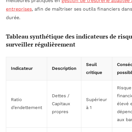
meilleures pratiques en
gestion de trésorerie adaptée
entreprises
, afin de maîtriser ses outils financiers dans
durée.
Tableau synthétique des indicateurs de risqu
surveiller régulièrement
Seuil
Consé
Indicateur
Description
critique
possib
Risque
Dettes /
financi
Ratio
Supérieur
Capitaux
élevé 
d’endettement
à 1
propres
dépen
aux ba