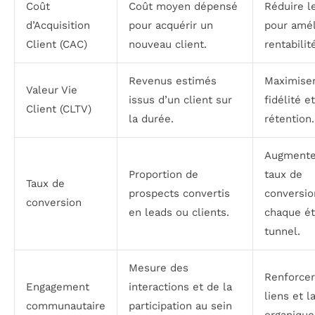
Coût
Coût moyen dépensé
Réduire l
d’Acquisition
pour acquérir un
pour amél
Client (CAC)
nouveau client.
rentabilit
Revenus estimés
Maximiser
Valeur Vie
issus d’un client sur
fidélité et
Client (CLTV)
la durée.
rétention.
Augmente
Proportion de
taux de
Taux de
prospects convertis
conversio
conversion
en leads ou clients.
chaque é
tunnel.
Mesure des
Renforcer
Engagement
interactions et de la
liens et l
communautaire
participation au sein