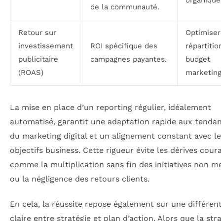
organique
de la communauté.
Retour sur
Optimiser
investissement
ROI spécifique des
répartitio
publicitaire
campagnes payantes.
budget
(ROAS)
marketing
La mise en place d’un reporting régulier, idéalement
automatisé, garantit une adaptation rapide aux tenda
du marketing digital et un alignement constant avec l
objectifs business. Cette rigueur évite les dérives cour
comme la multiplication sans fin des initiatives non m
ou la négligence des retours clients.
En cela, la réussite repose également sur une différent
claire entre stratégie et plan d’action. Alors que la str