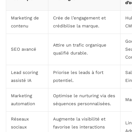
d’o
Marketing de
Crée de l’engagement et
Hu
contenu
crédibilise la marque.
CM
Go
Attire un trafic organique
SEO avancé
Se
qualifié durable.
Co
Lead scoring
Priorise les leads à fort
Sa
assisté IA
potentiel.
Ein
Marketing
Optimise le nurturing via des
Ma
automation
séquences personnalisées.
Réseaux
Augmente la visibilité et
Li
sociaux
favorise les interactions
Ad