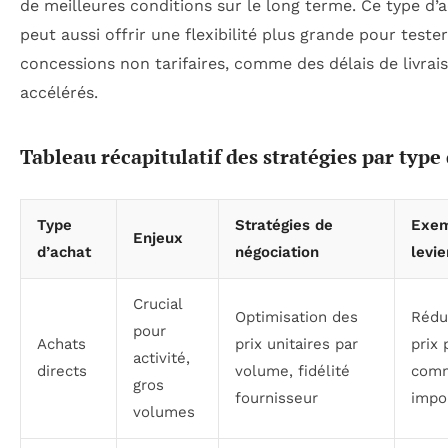
de meilleures conditions sur le long terme. Ce type d’
peut aussi offrir une flexibilité plus grande pour teste
concessions non tarifaires, comme des délais de livrai
accélérés.
Tableau récapitulatif des stratégies par type
Type
Stratégies de
Exem
Enjeux
d’achat
négociation
levie
Crucial
Optimisation des
Rédu
pour
Achats
prix unitaires par
prix 
activité,
directs
volume, fidélité
com
gros
fournisseur
impo
volumes